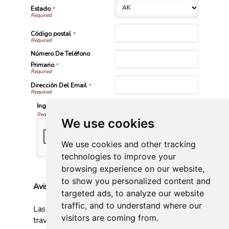
Estado
*
Código postal
*
Número De Teléfono
Primario
*
Dirección Del Email
*
Ingrese el Codigo Validacion Requiendo
Requerido
We use cookies
We use cookies and other tracking
technologies to improve your
browsing experience on our website,
to show you personalized content and
Aviso importante
targeted ads, to analyze our website
traffic, and to understand where our
Las comunicaciones o los pagos realizados a
visitors are coming from.
través de esta página web no constituyen un