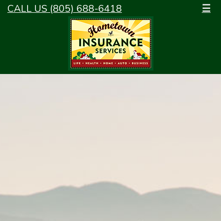
CALL US (805) 688-6418
☰